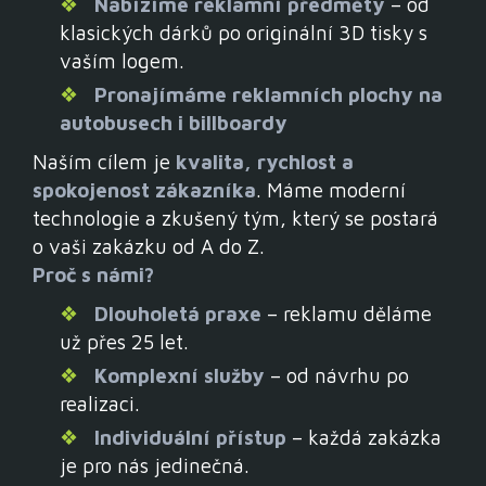
REKLAMNÍ PLOCHY
Nabízíme reklamní předměty
– od
klasických dárků po originální 3D tisky s
Přeměň své fotografie v umění snadno a rychle.
Nahráj svůj oblíbený snímek a my tvé dílo precizně
Reklamní plochy v busech PID Kladno
vaším logem.
zarámujeme.
Pronajímáme reklamních plochy na
autobusech i billboardy
ceník ke stažení
chci svůj rámeček
Naším cílem je
kvalita, rychlost a
spokojenost zákazníka
. Máme moderní
technologie a zkušený tým, který se postará
o vaši zakázku od A do Z.​
Proč s námi?
Dlouholetá praxe
– reklamu děláme
už přes 25 let.
Komplexní služby
– od návrhu po
realizaci.
Individuální přístup
– každá zakázka
je pro nás jedinečná.