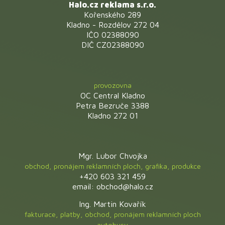
Halo.cz reklama s.r.o.
Kořenského 289
Kladno - Rozdělov 272 04
IČO 02388090
DIČ CZ02388090
provozovna
OC Central Kladno
Petra Bezruče 3388
Kladno 272 01
Mgr. Lubor Chvojka
obchod, pronájem reklamních ploch, grafika, produkce
+420 603 321 459
email: obchod@halo.cz
Ing. Martin Kovařík
fakturace, platby, obchod, pronájem reklamních ploch
autobusy