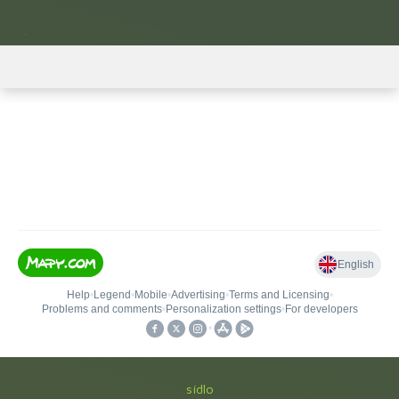
sídlo