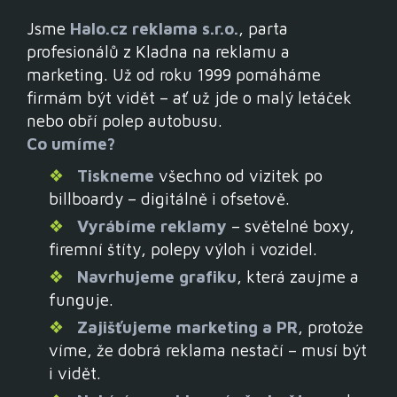
Jsme
Halo.cz reklama s.r.o.
, parta
profesionálů z Kladna na reklamu a
marketing. Už od roku 1999 pomáháme
firmám být vidět – ať už jde o malý letáček
nebo obří polep autobusu.​
Co umíme?
Tiskneme
všechno od vizitek po
billboardy – digitálně i ofsetově.
Vyrábíme reklamy
– světelné boxy,
firemní štíty, polepy výloh i vozidel.
Navrhujeme grafiku
, která zaujme a
funguje.
Zajišťujeme marketing a PR
, protože
víme, že dobrá reklama nestačí – musí být
i vidět.
ZARÁMUJ SI SVÉ FOTO